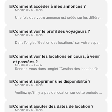
Comment accéder à mes annonces ?
Modifié il y a 2 mois
Une fois que votre annonce est créée sur les différentes plateformes, vous pouvez y avoir accès via votre espace personnel. Il suffit de vous rendre d...
Comment voir le profil des voyageurs ?
Modifié il y a 2 mois
Dans l’onglet “Gestion des locations” sur votre espace client HostnFly, cliquez sur une date réservée : les dates de réservation apparaissent à droite...
Comment voir les locations en cours, à venir
et passées ?
Modifié il y a 2 mois
Rendez-vous dans l’onglet “Gestion des locations”de votre espace client HostnFly. Vous pouvez choisir le logement souhaité dans “Choix du logement”....
Comment supprimer une disponibilité ?
Modifié il y a 2 mois
Vérifiez qu’il n’y a pas de location sur cette période ; Cliquez sur la date disponible (en vert) ; Sur l’encart à droite choisissez les dates de disp...
Comment ajouter des dates de location ?
Modifié il y a 2 mois