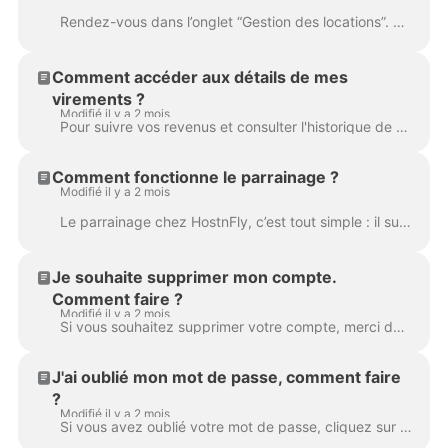
Rendez-vous dans l’onglet “Gestion des locations”. Cliquez sur le premier jour de la période que vous souhaitez nous confier sur le calendrier ; Faite...
Comment accéder aux détails de mes
virements ?
Modifié il y a 2 mois
Pour suivre vos revenus et consulter l'historique de vos gains, la démarche est très simple depuis votre outil de pilotage en ligne : Connectez-vous e...
Comment fonctionne le parrainage ?
Modifié il y a 2 mois
Le parrainage chez HostnFly, c’est tout simple : il suffit de partager votre code parrain HostnFly à vos filleuls, et dès lors qu’ils s’inscrivent sur...
Je souhaite supprimer mon compte.
Comment faire ?
Modifié il y a 2 mois
Si vous souhaitez supprimer votre compte, merci de prendre directement contact avec votre référent HostnFly.
J'ai oublié mon mot de passe, comment faire
?
Modifié il y a 2 mois
Si vous avez oublié votre mot de passe, cliquez sur “Connexion” puis sur “Mot de passe oublié” en bas de la page. Un e-mail pour réinitialiser votre m...